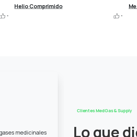
Helio Comprimido
Me
-
-
Clientes MedGas & Supply
Lo
que
d
 gases medicinales