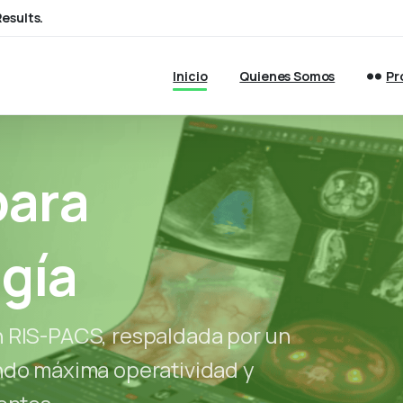
esults.
Inicio
Quienes Somos
Pr
para
gía
n RIS-PACS, respaldada por un
ndo máxima operatividad y