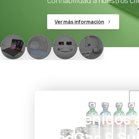
confiabilidad a nuestros cli
Ver más información
Bienvenidos 
MedGas & Su