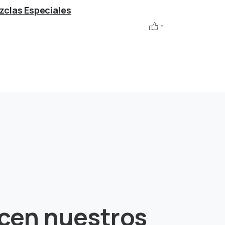
zclas Especiales
Hexafluoru
-
icen
nuestros