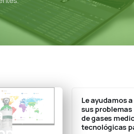
entes.
Le ayudamos a b
sus problemas 
a
de gases medic
tecnológicas pa
pply