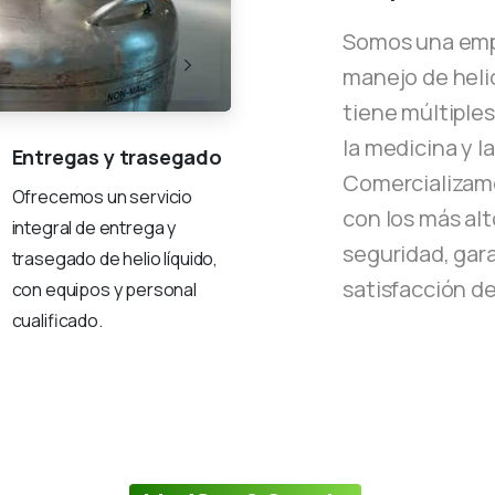
Somos una empr
manejo de helio
tiene múltiples
la medicina y l
Entregas y trasegado
Comercializamo
Ofrecemos un servicio
con los más alt
integral de entrega y
seguridad, gara
trasegado de helio líquido,
satisfacción de
con equipos y personal
cualificado.