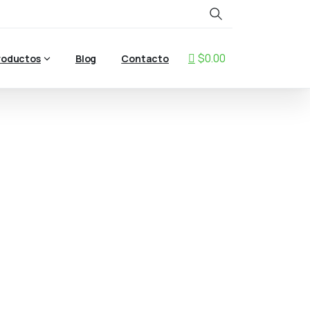
Search
$0.00
roductos
Blog
Contacto
ITH
2
PROBES
H 2 PROBES