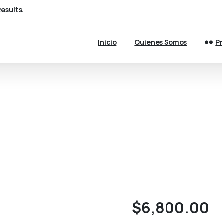
esults.
Inicio
Quienes Somos
P
ULTRASOUND
MACHINE
W
Equipo Medico
GE LOGIQ S6 ULTRASOUND MACHINE WIT
$
6,800.00