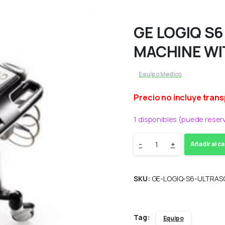
GE LOGIQ S
MACHINE WI
Equipo Medico
Precio no incluye tran
1 disponibles (puede reser
GE
-
+
Añadir al ca
LOGIQ
SKU:
GE-LOGIQ-S6-ULTRA
S6
ULTRASOUND
Tag:
Equipo