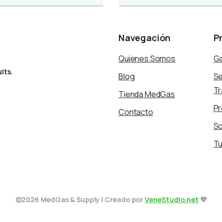
Navegación
P
Quienes Somos
Ga
lts.
Blog
Se
T
Tienda MedGas
Pr
Contacto
So
Tu
©2026 MedGas & Supply | Creado por
VeneStudio.net
💙