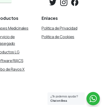
roductos
Enlaces
ses Medicinales
Politica de Privacidad
rvicio de
Politica de Cookies
rasegado
oductos LG
ftware RIACS
bo de Rayos X
¿Te podemos ayudar?
Chat en línea