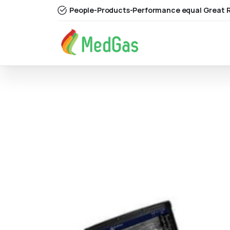
People-Products-Performance equal Great R
GE
LOGIQ
S6
Tienda