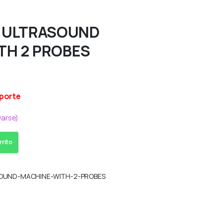
6 ULTRASOUND
TH 2 PROBES
sporte
varse)
rrito
SOUND-MACHINE-WITH-2-PROBES